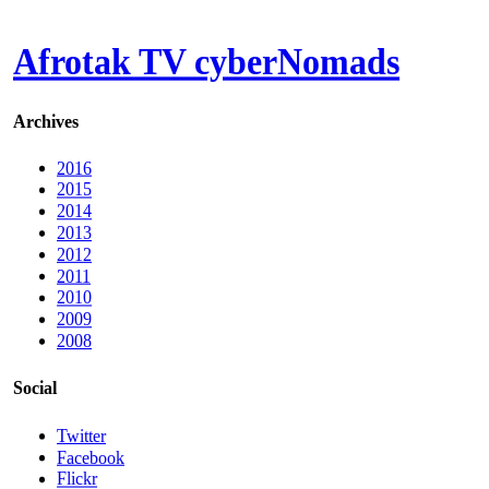
Afrotak TV cyberNomads
Archives
2016
2015
2014
2013
2012
2011
2010
2009
2008
Social
Twitter
Facebook
Flickr