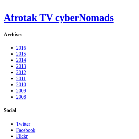
Afrotak TV cyberNomads
Archives
2016
2015
2014
2013
2012
2011
2010
2009
2008
Social
Twitter
Facebook
Flickr