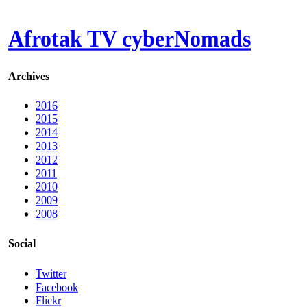
Afrotak TV cyberNomads
Archives
2016
2015
2014
2013
2012
2011
2010
2009
2008
Social
Twitter
Facebook
Flickr