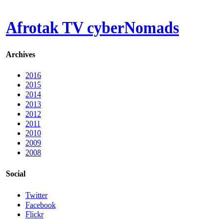
Afrotak TV cyberNomads
Archives
2016
2015
2014
2013
2012
2011
2010
2009
2008
Social
Twitter
Facebook
Flickr