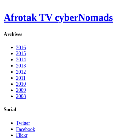
Afrotak TV cyberNomads
Archives
2016
2015
2014
2013
2012
2011
2010
2009
2008
Social
Twitter
Facebook
Flickr