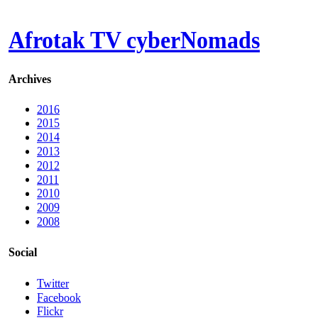
Afrotak TV cyberNomads
Archives
2016
2015
2014
2013
2012
2011
2010
2009
2008
Social
Twitter
Facebook
Flickr