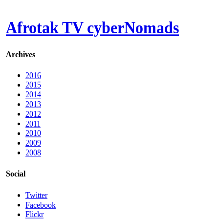
Afrotak TV cyberNomads
Archives
2016
2015
2014
2013
2012
2011
2010
2009
2008
Social
Twitter
Facebook
Flickr