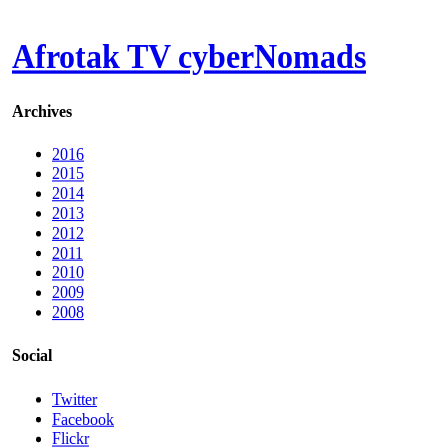
Afrotak TV cyberNomads
Archives
2016
2015
2014
2013
2012
2011
2010
2009
2008
Social
Twitter
Facebook
Flickr