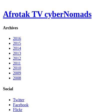
Afrotak TV cyberNomads
Archives
2016
2015
2014
2013
2012
2011
2010
2009
2008
Social
Twitter
Facebook
Flickr