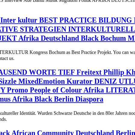
 Interview Adé Bantu Musik Migration Politik AFRIKA DEUTSCHL
Inter kultur BEST PRACTICE BILDUNG 
NNOVATIVE STRATEGIEN INTERKULTURELL
KT Afrika Deutschland Black Bochum M
RKULTUR Kongress Bochum as Best Practice Projekt. You can watch th
tact us.
 TAUSEND WORTE TIEF Freitext Phillip Kh
izzle MixedEmotion Kurator DENIZ UTL
Promo People of Colour Afrika LITERAT
mus Afrika Black Berlin Diaspora
kultureller Identität. Wurden Schwarze Deutsche in den 80er Jahren no
nds.
Black African Community Deutschland B