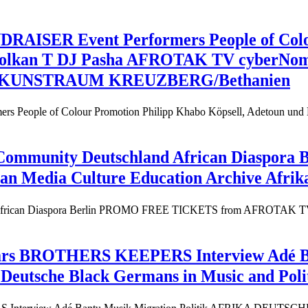
RAISER Event Performers People of Colou
 Volkan T DJ Pasha AFROTAK TV cyberNom
and KUNSTRAUM KREUZBERG/Bethanien
s People of Colour Promotion Philipp Khabo Köpsell, Adetoun un
n Community Deutschland African Diaspo
Media Culture Education Archive Afrika
d African Diaspora Berlin PROMO FREE TICKETS from AFROTAK TV 
Years BROTHERS KEEPERS Interview Adé B
eutsche Black Germans in Music and Po