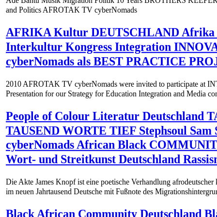
Adé Bantu Musik Migration Politik 10 Years BROTHERS KEEPERS
and Politics AFROTAK TV cyberNomads
AFRIKA Kultur DEUTSCHLAND Afrika 
Interkultur Kongress Integration I
cyberNomads als BEST PRACTICE PROJE
2010 AFROTAK TV cyberNomads were invited to participate at INTE
Presentation for our Strategy for Education Integration and Media con
People of Colour Literatur Deutschland
TAUSEND WORTE TIEF Stephsoul Sam S
cyberNomads African Black COMMUNITY 
Wort- und Streitkunst Deutschland Rassis
Die Akte James Knopf ist eine poetische Verhandlung afrodeutscher 
im neuen Jahrtausend Deutsche mit Fußnote des Migrationshintergru
Black African Community Deutschland 