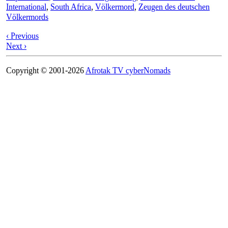
International
,
South Africa
,
Völkermord
,
Zeugen des deutschen
Völkermords
‹ Previous
Next ›
Copyright © 2001-2026
Afrotak TV cyberNomads