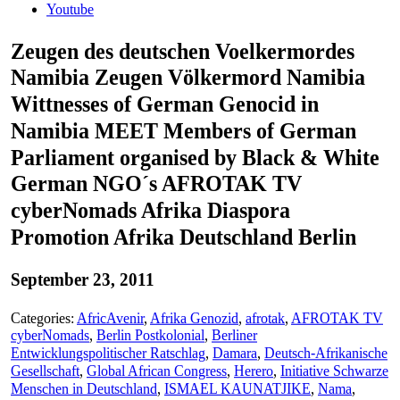
Youtube
Zeugen des deutschen Voelkermordes
Namibia Zeugen Völkermord Namibia
Wittnesses of German Genocid in
Namibia MEET Members of German
Parliament organised by Black & White
German NGO´s AFROTAK TV
cyberNomads Afrika Diaspora
Promotion Afrika Deutschland Berlin
September 23, 2011
Categories:
AfricAvenir
,
Afrika Genozid
,
afrotak
,
AFROTAK TV
cyberNomads
,
Berlin Postkolonial
,
Berliner
Entwicklungspolitischer Ratschlag
,
Damara
,
Deutsch-Afrikanische
Gesellschaft
,
Global African Congress
,
Herero
,
Initiative Schwarze
Menschen in Deutschland
,
ISMAEL KAUNATJIKE
,
Nama
,