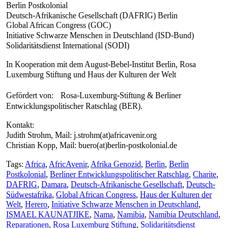
Berlin Postkolonial
Deutsch-Afrikanische Gesellschaft (DAFRIG) Berlin
Global African Congress (GOC)
Initiative Schwarze Menschen in Deutschland (ISD-Bund)
Solidaritätsdienst International (SODI)
In Kooperation mit dem August-Bebel-Institut Berlin, Rosa
Luxemburg Stiftung und Haus der Kulturen der Welt
Gefördert von: Rosa-Luxemburg-Stiftung & Berliner
Entwicklungspolitischer Ratschlag (BER).
Kontakt:
Judith Strohm, Mail: j.strohm(at)africavenir.org
Christian Kopp, Mail: buero(at)berlin-postkolonial.de
Tags:
Africa
,
AfricAvenir
,
Afrika Genozid
,
Berlin
,
Berlin
Postkolonial
,
Berliner Entwicklungspolitischer Ratschlag
,
Charite
,
DAFRIG
,
Damara
,
Deutsch-Afrikanische Gesellschaft
,
Deutsch-
Südwestafrika
,
Global African Congress
,
Haus der Kulturen der
Welt
,
Herero
,
Initiative Schwarze Menschen in Deutschland
,
ISMAEL KAUNATJIKE
,
Nama
,
Namibia
,
Namibia Deutschland
,
Reparationen
,
Rosa Luxemburg Stiftung
,
Solidaritätsdienst