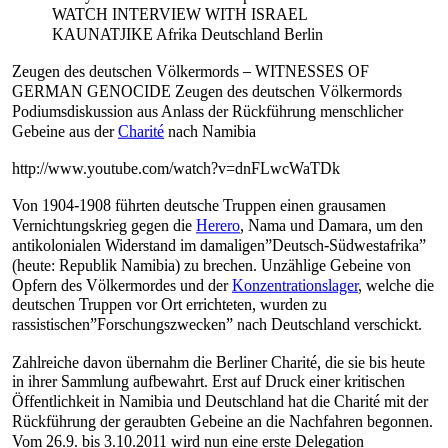
WATCH INTERVIEW WITH ISRAEL
KAUNATJIKE Afrika Deutschland Berlin
Zeugen des deutschen Völkermords – WITNESSES OF
GERMAN GENOCIDE Zeugen des deutschen Völkermords
Podiumsdiskussion aus Anlass der Rückführung menschlicher
Gebeine aus der
Charité
nach Namibia
http://www.youtube.com/watch?v=dnFLwcWaTDk
Von 1904-1908 führten deutsche Truppen einen grausamen
Vernichtungskrieg gegen die
Herero
, Nama und Damara, um den
antikolonialen Widerstand im damaligen”Deutsch-Südwestafrika”
(heute: Republik Namibia) zu brechen. Unzählige Gebeine von
Opfern des Völkermordes und der
Konzentrationslager
, welche die
deutschen Truppen vor Ort errichteten, wurden zu
rassistischen”Forschungszwecken” nach Deutschland verschickt.
Zahlreiche davon übernahm die Berliner Charité, die sie bis heute
in ihrer Sammlung aufbewahrt. Erst auf Druck einer kritischen
Öffentlichkeit in Namibia und Deutschland hat die Charité mit der
Rückführung der geraubten Gebeine an die Nachfahren begonnen.
Vom 26.9. bis 3.10.2011 wird nun eine erste Delegation